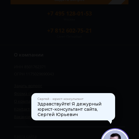
+7 495 128-01-53
Москва
+7 812 602-75-21
Санкт-Петербург
О компании
ИНН 8501762371
ОГРН 1175029690043
Задать вопрос
Форма обратной связи
Сергей - юрист-консультант
О компании
Здравствуйте! Я дежурный
Контакты
юрист-консультант сайта,
Сергей Юрьевич
Вакансии
Карта сайта
1