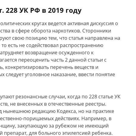
 228 УК РФ в 2019 году
литических кругах ведется активная дискуссия о
ства в сфере оборота наркотиков. Сторонники
уют свою позицию тем, что статья направлена на
х, то есть не содействовал распространению
затрудняет возвращение осужденного к
гается переоценить часть 2 данной статьи с
ь, конкретизировать перечень веществ и
ых следует уголовное наказание, ввести понятие
пают резонансные случаи, когда по 228 статье УК
ств, не внесенных в отечественные реестры.
д нынешнюю редакцию Кодекса, но на практике
щественно-порицаемых действиях. Например, в
женщину, закупающую за рубежом не имеющий
 препарат, для больного эпилепсией ребенка.