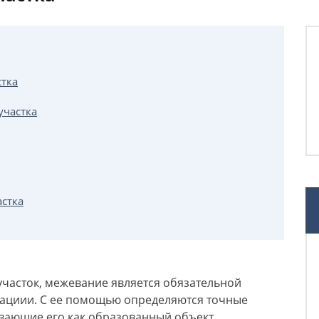
стка
участка
стка
участок, межевание является обязательной
ациии. С ее помощью определяются точные
ывающие его как образованный объект