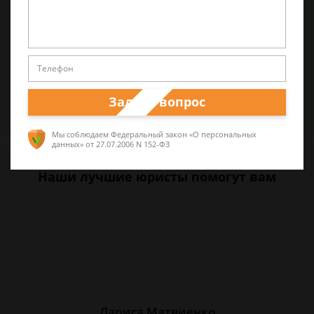
Обращаем Ваше внимание, что цены на услуги адвокатов
могут варьироваться в зависимости от особенностей
тяжбы и спора. Более точный прейскурант клиенты
получают при консультации и анализе перспектив дела.
Задать вопрос
Задать вопрос
Мы соблюдаем Федеральный закон «О персональных
данных»
от 27.07.2006 N 152-ФЗ
Наши лучшие юристы помогут вам
Лариса Матвиенко