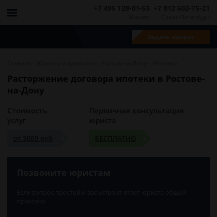
+7 495 128-01-53
+7 812 602-75-21
Москва
Санкт-Петербург
Задать вопрос
-
-
-
Главная
Юристы и адвокаты
Ростов-на-Дону
Ипотека
Расторжение договора ипотеки в Ростове-
на-Дону
Стоимость
Первичная консультация
услуг
юриста
от 3000 руб
БЕСПЛАТНО
Позвоните юристам
Если вопрос простой и вас устроит ответ юриста общей
практики