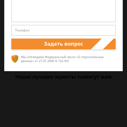
Обращаем Ваше внимание, что цены на услуги адвокатов
могут варьироваться в зависимости от особенностей
тяжбы и спора. Более точный прейскурант клиенты
получают при консультации и анализе перспектив дела.
Задать вопрос
Задать вопрос
Мы соблюдаем Федеральный закон «О персональных
данных»
от 27.07.2006 N 152-ФЗ
Наши лучшие юристы помогут вам