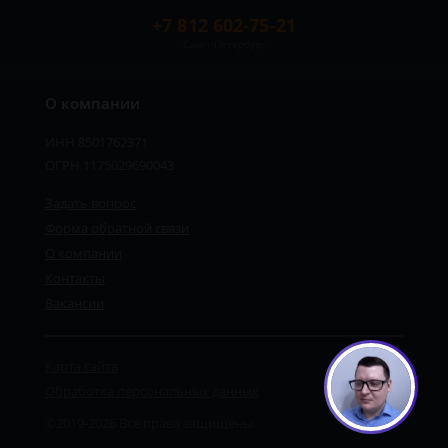
+7 812 602-75-21
Санкт-Петербург
О компании
ИНН 8501762371
ОГРН 1175029690043
Задать вопрос
Форма обратной связи
О компании
Контакты
Вакансии
Карта сайта
Обработка персональных данных
©2019-2026 Все права защищены.