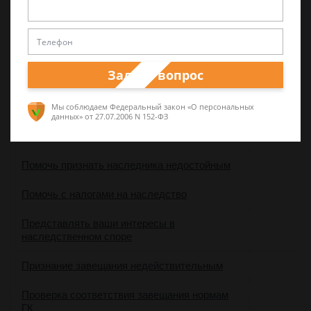
Подтвердить документами факт принятия
наследства
Подтверждение прав наследников
Задать вопрос
Поиск завещаний и других наследников
Мы соблюдаем Федеральный закон «О персональных
данных»
от 27.07.2006 N 152-ФЗ
Получение свидетельства о праве
наследования
Помочь признать наследника недостойным
Помочь с налогами на наследство
Представлять ваши интересы в
наследственном споре
Признание завещания недействительным
Проверка соответствия завещания нормам
ГК