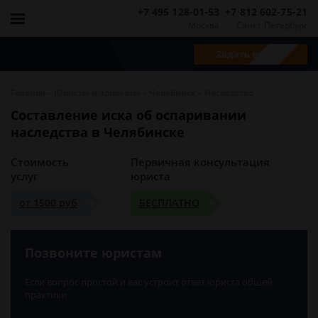
+7 495 128-01-53
+7 812 602-75-21
Москва
Санкт-Петербург
Задать вопрос
-
-
-
Главная
Юристы и адвокаты
Челябинск
Наследство
Составление иска об оспаривании
наследства в Челябинске
Стоимость
Первичная консультация
услуг
юриста
от 1500 руб
БЕСПЛАТНО
Позвоните юристам
Если вопрос простой и вас устроит ответ юриста общей
практики