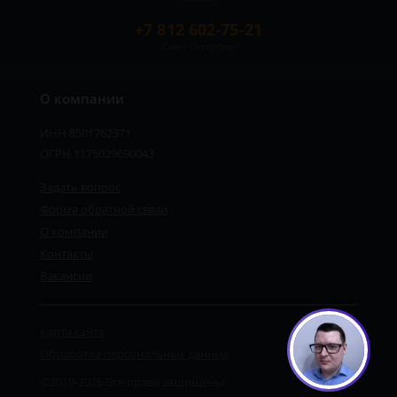
+7 812 602-75-21
Санкт-Петербург
О компании
ИНН 8501762371
ОГРН 1175029690043
Задать вопрос
Форма обратной связи
О компании
Контакты
Вакансии
Карта сайта
Обработка персональных данных
©2019-2026 Все права защищены.