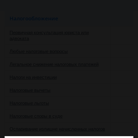
Налогообложение
Первичная консультация юриста или
адвоката
Любые налоговые вопросы
Легальное снижение налоговых платежей
Налоги на инвестиции
Налоговые вычеты
Налоговые льготы
Налоговые споры в суде
Оспаривание излишне начисленных налогов