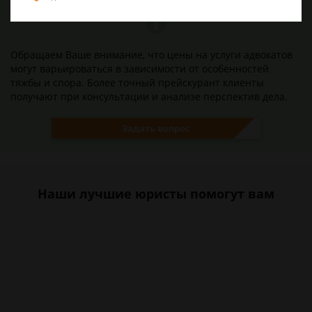
Обращаем Ваше внимание, что цены на услуги адвокатов
могут варьироваться в зависимости от особенностей
тяжбы и спора. Более точный прейскурант клиенты
получают при консультации и анализе перспектив дела.
Задать вопрос
Наши лучшие юристы помогут вам