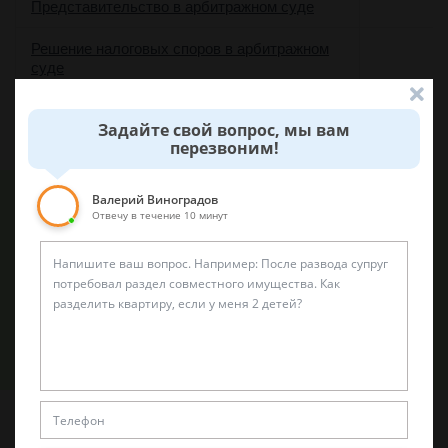
Представительство в арбитражном суде
Решение налоговых споров в арбитражном
суде
Сопровождение любых споров в
Задайте свой вопрос, мы вам
арбитражных судах
перезвоним!
Валерий Виноградов
Отвечу в течение 10 минут
Обращаем Ваше внимание, что цены на услуги адвокатов
могут варьироваться в зависимости от особенностей
тяжбы и спора. Более точный прейскурант клиенты
получают при консультации и анализе перспектив дела.
Задать вопрос