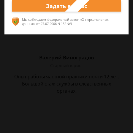
Наши лучшие юристы помогут вам
Задать вопрос
Мы соблюдаем Федеральный закон «О персональных
данных»
от 27.07.2006 N 152-ФЗ
Валерий Виноградов
Старший юрист
Опыт работы частной практики почти 12 лет.
Большой стаж службы в следственных
органах.