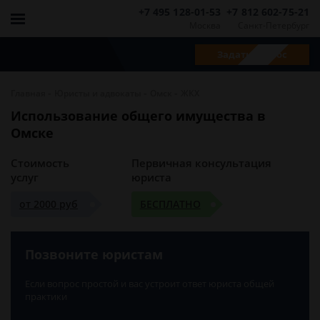
+7 495 128-01-53
+7 812 602-75-21
Москва
Санкт-Петербург
Задать вопрос
-
-
-
Главная
Юристы и адвокаты
Омск
ЖКХ
Использование общего имущества в
Омске
Стоимость
Первичная консультация
услуг
юриста
от 2000 руб
БЕСПЛАТНО
Позвоните юристам
Если вопрос простой и вас устроит ответ юриста общей
практики