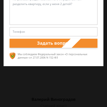
Лариса Матвиенко
Практикующий эксперт по УКРФ
Уголовные дела (суд, следствие) любой
сложности. Четкое правдивое изложение
перспектив спора и грамотная работа по
Задать вопрос
сбору доказательств. Работа на результат.
Мы соблюдаем Федеральный закон «О персональных
данных»
от 27.07.2006 N 152-ФЗ
Валерий Виноградов
Старший юрист