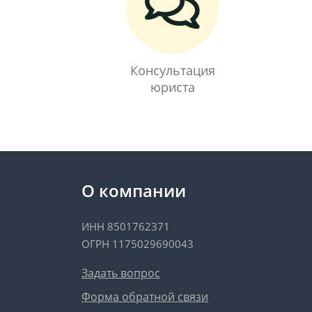
Консультация
юриста
О компании
ИНН 8501762371
ОГРН 1175029690043
Задать вопрос
Форма обратной связи