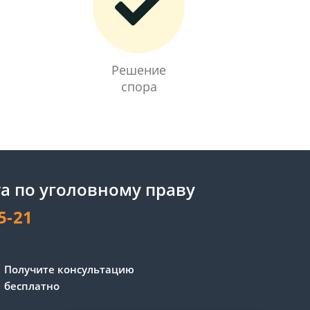
Решение
спора
а по уголовному праву
5-21
Сергей - юрист-консультант
Получите консультацию
Здравствуйте! Я дежурный
бесплатно
юрист-консультант сайта,
Сергей Юрьевич