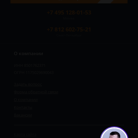
+7 495 128-01-53
Москва
+7 812 602-75-21
Санкт-Петербург
О компании
ИНН 8501762371
ОГРН 1175029690043
Задать вопрос
Форма обратной связи
О компании
Сергей - юрист-консультант
Контакты
Здравствуйте! Я дежурный юрист-
консультант сайта, Сергей Юрьевич
Вакансии
Карта сайта
1