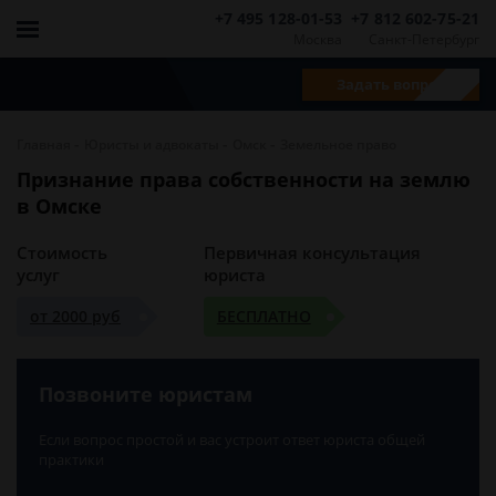
+7 495 128-01-53
+7 812 602-75-21
Москва
Санкт-Петербург
Задать вопрос
-
-
-
Главная
Юристы и адвокаты
Омск
Земельное право
Признание права собственности на землю
в Омске
Стоимость
Первичная консультация
услуг
юриста
от 2000 руб
БЕСПЛАТНО
Позвоните юристам
Если вопрос простой и вас устроит ответ юриста общей
практики