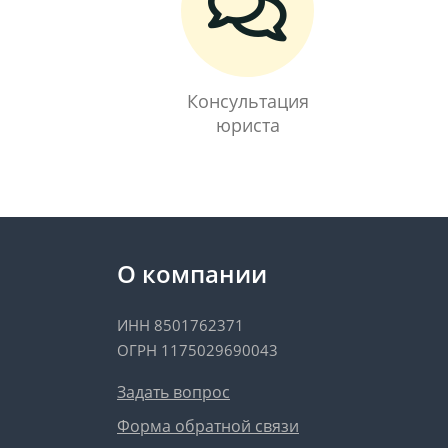
Консультация
юриста
О компании
ИНН 8501762371
ОГРН 1175029690043
Задать вопрос
Форма обратной связи