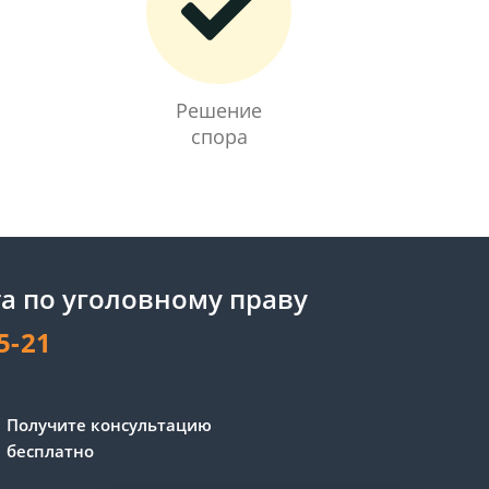
Решение
спора
а по уголовному праву
5-21
Сергей - юрист-консультант
Получите консультацию
Здравствуйте! Я дежурный
бесплатно
юрист-консультант сайта,
Сергей Юрьевич