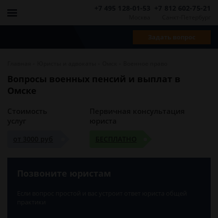
+7 495 128-01-53
+7 812 602-75-21
Москва
Санкт-Петербург
Задать вопрос
-
-
-
Главная
Юристы и адвокаты
Омск
Военное право
Вопросы военных пенсий и выплат в
Омске
Стоимость
Первичная консультация
услуг
юриста
от 3000 руб
БЕСПЛАТНО
Позвоните юристам
Если вопрос простой и вас устроит ответ юриста общей
практики