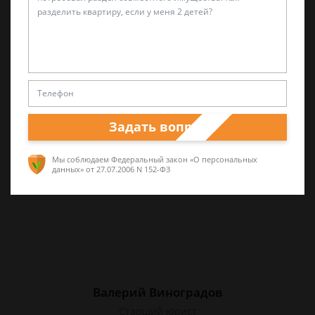
Лариса Матвиенко
Практикующий эксперт по УКРФ
Уголовные дела (суд, следствие) любой
сложности. Четкое правдивое изложение
перспектив спора и грамотная работа по
Задать вопрос
сбору доказательств. Работа на результат.
Мы соблюдаем Федеральный закон «О персональных
данных»
от 27.07.2006 N 152-ФЗ
Валерий Виноградов
Старший юрист