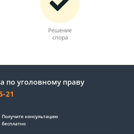
Решение
спора
а по уголовному праву
5-21
Сергей - юрист-консультант
Получите консультацию
Здравствуйте! Я дежурный
бесплатно
юрист-консультант сайта,
Сергей Юрьевич