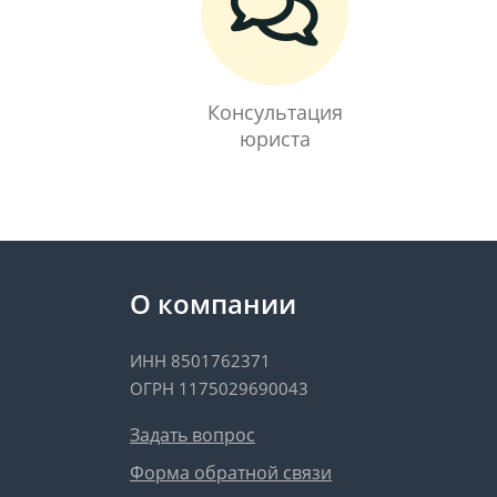
Консультация
юриста
О компании
ИНН 8501762371
ОГРН 1175029690043
Задать вопрос
Форма обратной связи