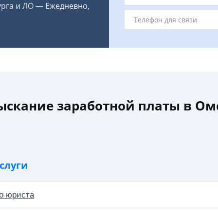
урга и ЛО — Ежедневно,
ыскание заработной платы в Ом
слуги
о юриста