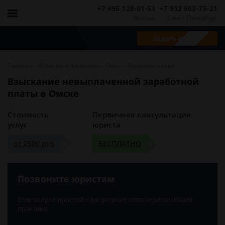
+7 495 128-01-53
+7 812 602-75-21
Москва
Санкт-Петербург
Задать вопрос
-
-
-
Главная
Юристы и адвокаты
Омск
Трудовое право
Взыскание невыплаченной заработной
платы в Омске
Стоимость
Первичная консультация
услуг
юриста
от 2500 руб
БЕСПЛАТНО
Позвоните юристам
Если вопрос простой и вас устроит ответ юриста общей
практики