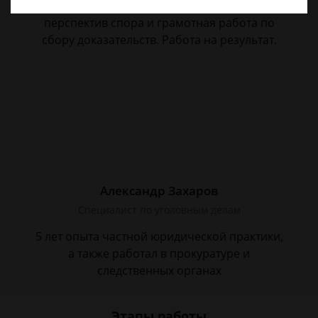
сложности. Четкое правдивое изложение
перспектив спора и грамотная работа по
сбору доказательств. Работа на результат.
Александр Захаров
Специалист по уголовным делам
5 лет опыта частной юридической практики,
а также работал в прокуратуре и
следственных органах
Этапы работы