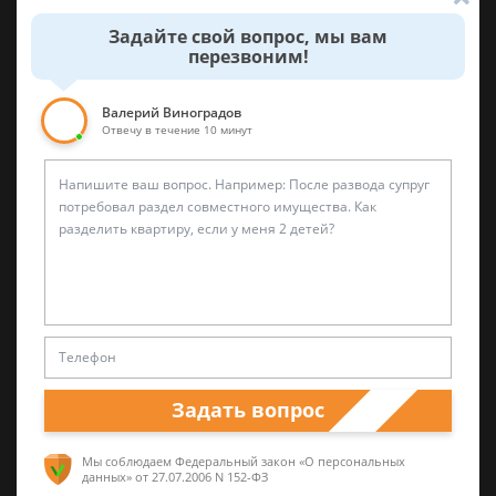
Задайте свой вопрос, мы вам
Валерий Виноградов
перезвоним!
Старший юрист
Валерий Виноградов
Опыт работы частной практики почти 12 лет.
Отвечу в течение 10 минут
Большой стаж службы в следственных
органах.
Лариса Матвиенко
Задать вопрос
Практикующий эксперт по УКРФ
Мы соблюдаем Федеральный закон «О персональных
Уголовные дела (суд, следствие) любой
данных»
от 27.07.2006 N 152-ФЗ