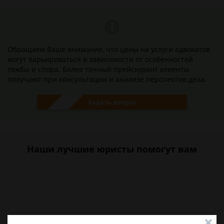
Обращаем Ваше внимание, что цены на услуги адвокатов
могут варьироваться в зависимости от особенностей
тяжбы и спора. Более точный прейскурант клиенты
получают при консультации и анализе перспектив дела.
Задать вопрос
Наши лучшие юристы помогут вам