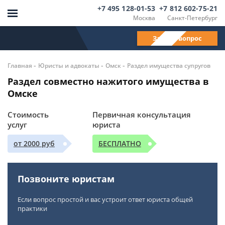
+7 495 128-01-53
+7 812 602-75-21
Москва
Санкт-Петербург
Задать вопрос
-
-
-
Главная
Юристы и адвокаты
Омск
Раздел имущества супругов
Раздел совместно нажитого имущества в
Омске
Стоимость
Первичная консультация
услуг
юриста
от 2000 руб
БЕСПЛАТНО
Позвоните юристам
Если вопрос простой и вас устроит ответ юриста общей
практики