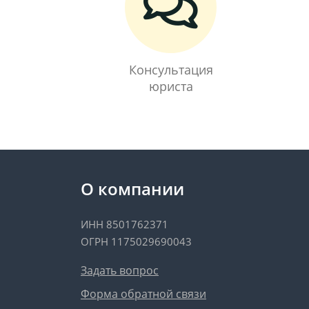
Консультация
юриста
О компании
ИНН 8501762371
ОГРН 1175029690043
Задать вопрос
Форма обратной связи