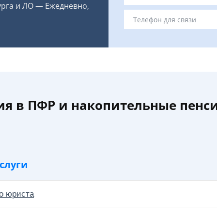
урга и ЛО — Ежедневно,
я в ПФР и накопительные пенс
слуги
о юриста