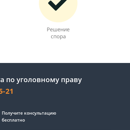
Решение
спора
а по уголовному праву
5-21
Сергей - юрист-консультант
Получите консультацию
Здравствуйте! Я дежурный
бесплатно
юрист-консультант сайта,
Сергей Юрьевич