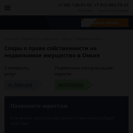
+7 495 128-01-53
+7 812 602-75-21
Москва
Санкт-Петербург
Задать вопрос
-
-
-
Главная
Юристы и адвокаты
Омск
Недвижимость
Споры о праве собственности на
недвижимое имущество в Омске
Стоимость
Первичная консультация
услуг
юриста
от 3000 руб
БЕСПЛАТНО
Позвоните юристам
Если вопрос простой и вас устроит ответ юриста общей
практики