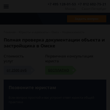
+7 495 128-01-53
+7 812 602-75-21
Москва
Санкт-Петербург
Задать вопрос
-
-
-
Главная
Юристы и адвокаты
Омск
Недвижимость
Полная проверка документации объекта и
застройщика в Омске
Стоимость
Первичная консультация
услуг
юриста
от 2500 руб
БЕСПЛАТНО
Позвоните юристам
Если вопрос простой и вас устроит ответ юриста общей
практики