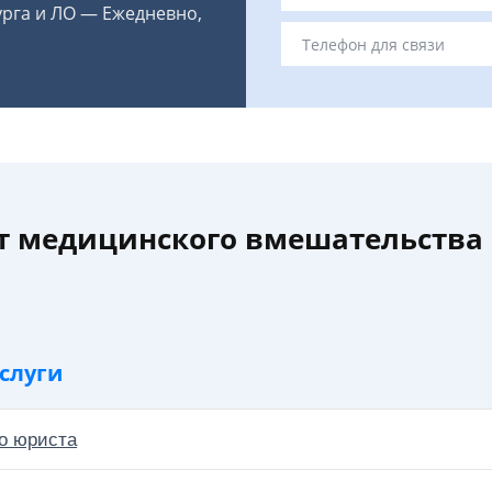
урга и ЛО — Ежедневно,
т медицинского вмешательства
слуги
о юриста