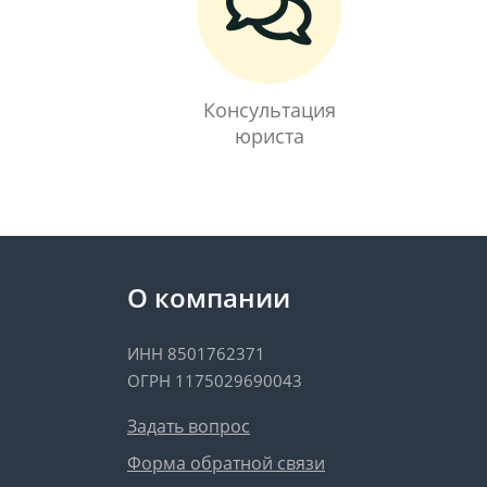
Консультация
юриста
О компании
ИНН 8501762371
ОГРН 1175029690043
Задать вопрос
Форма обратной связи