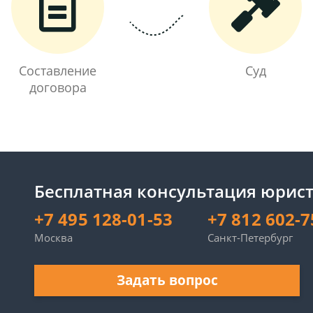
Составление
Суд
договора
Бесплатная консультация юрист
+7 495 128-01-53
+7 812 602-7
Москва
Санкт-Петербург
Задать вопрос