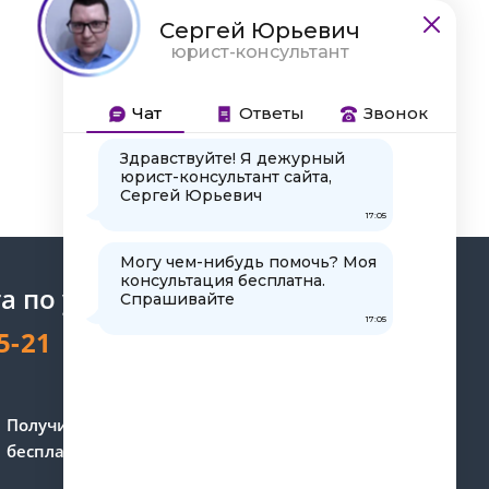
Сергей Юрьевич
юрист-консультант
Решение
Чат
Ответы
Звонок
спора
Здравствуйте! Я дежурный
юрист-консультант сайта,
Сергей Юрьевич
17:05
Могу чем-нибудь помочь? Моя
консультация бесплатна.
а по уголовному праву
Спрашивайте
17:05
5-21
Получите консультацию
бесплатно