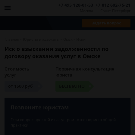
+7 495 128-01-53
+7 812 602-75-21
Москва
Санкт-Петербург
Задать вопрос
-
-
-
Главная
Юристы и адвокаты
Омск
Иски
Иск о взыскании задолженности по
договору оказания услуг в Омске
Стоимость
Первичная консультация
услуг
юриста
от 1500 руб
БЕСПЛАТНО
Позвоните юристам
Если вопрос простой и вас устроит ответ юриста общей
практики