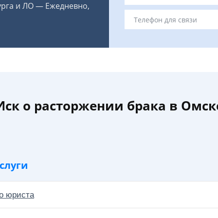
урга и ЛО — Ежедневно,
Иск о расторжении брака в Омск
слуги
о юриста