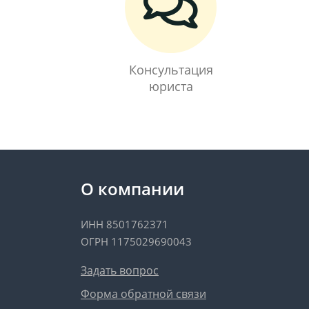
Консультация
юриста
О компании
ИНН 8501762371
ОГРН 1175029690043
Задать вопрос
Форма обратной связи