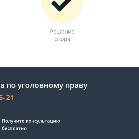
Решение
спора
а по уголовному праву
5-21
Сергей - юрист-консультант
Получите консультацию
Здравствуйте! Я дежурный
бесплатно
юрист-консультант сайта,
Сергей Юрьевич