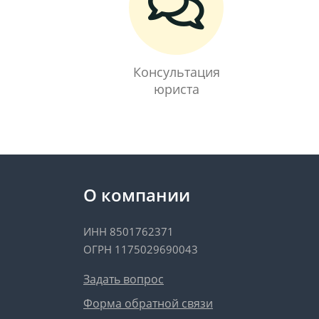
Консультация
юриста
О компании
ИНН 8501762371
ОГРН 1175029690043
Задать вопрос
Форма обратной связи