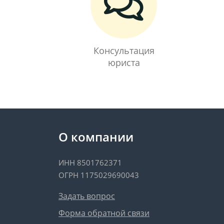
Консультация
юриста
О компании
ИНН 8501762371
ОГРН 1175029690043
Задать вопрос
Форма обратной связи