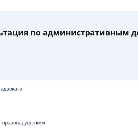
ьтация по административным де
 адвоката
х правонарушениях