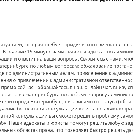
 ситуацией, которая требует юридического вмешательств
 В течение 15 минут с вами свяжется адвокат по админи
уации и ответит на ваши вопросы. Свяжитесь с нами, чт
катеринбурге по любым вопросам: обжалование постан
де по административным делам, привлечение к админис
ления о привлечении к административной ответственнос
прямо сейчас - обращайтесь в наш онлайн чат, внизу сп
юриста из Екатеринбурга по любому вопросу админист
ители города Екатеринбург, независимо от статуса (обв
учение бесплатной консультации юриста по администрат
латной консультации вы сможете решить проблему самос
себя. Наши адвокаты и юристы помогут решить любую зад
льных областях права, что позволяет быстро решать д