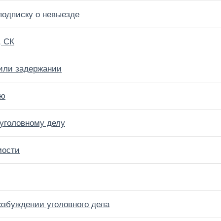
подписку о невыезде
, СК
или задержании
ую
 уголовному делу
мости
озбуждении уголовного дела