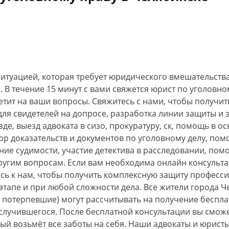
 ситуацией, которая требует юридического вмешательств
 В течение 15 минут с вами свяжется юрист по уголовно
ветит на ваши вопросы. Свяжитесь с нами, чтобы получи
для свидетелей на допросе, разработка линии защиты и 
зде, выезд адвоката в сизо, прокуратуру, ск, помощь в 
бор доказательств и документов по уголовному делу, п
ние судимости, участие детектива в расследовании, по
ругим вопросам. Если вам необходима онлайн консульта
тесь к нам, чтобы получить комплексную защиту професс
апе и при любой сложности дела. Все жители города Че
 потерпевшие) могут рассчитывать на получение беспл
в случившегося. После бесплатной консультации вы смо
рый возьмёт все заботы на себя. Наши адвокаты и юрист