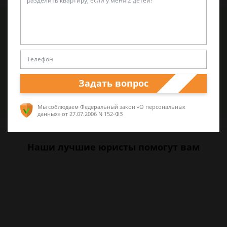
Обращаем Ваше внимание, что цены на услуги адвокатов
могут варьироваться в зависимости от особенностей
тяжбы и спора. Более точный прейскурант клиенты
получают при консультации и анализе перспектив дела.
Задать вопрос
Задать вопрос
Мы соблюдаем Федеральный закон «О персональных
данных»
от 27.07.2006 N 152-ФЗ
Наши лучшие юристы помогут вам