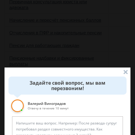
Первичная консультация юриста или
адвоката
Начисление и пересчёт пенсионных баллов
Отчисления в ПФР и накопительные пенсии
Пенсии для работающих граждан
Пенсионные надбавки и фиксированные
выплаты
Передача пенсионных накоплений
Задайте свой вопрос, мы вам
наследникам
перезвоним!
Перерасчёт и смена видов пенсии
Валерий Виноградов
Помощь в досрочном выходе на пенсию
Отвечу в течение 10 минут
Решение споров о размере пенсионных
выплат