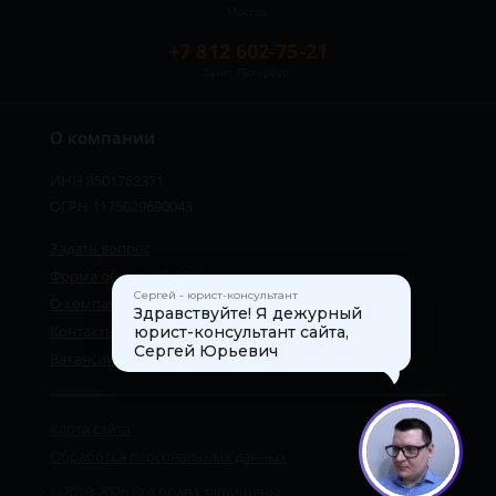
Москва
+7 812 602-75-21
Санкт-Петербург
О компании
ИНН 8501762371
ОГРН 1175029690043
Задать вопрос
Форма обратной связи
Сергей - юрист-консультант
О компании
Здравствуйте! Я дежурный
Контакты
юрист-консультант сайта,
Сергей Юрьевич
Вакансии
Карта сайта
1
Обработка персональных данных
©2019-2026 Все права защищены.