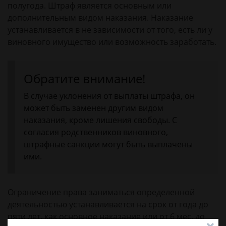
полугода. Штраф является основным или
дополнительным видом наказания. Наказание
устанавливается в не зависимости от того, есть ли у
виновного имущество или возможность заработать.
Обратите внимание!
В случае уклонения от выплаты штрафа, он
может быть заменен другим видом
наказания, кроме лишения свободы. С
согласия родственников виновного,
штрафные санкции могут быть выплачены
ими.
Ограничение права заниматься определенной
деятельностью устанавливается на срок от года до
пяти лет, как основное наказание или от 6 мес. до