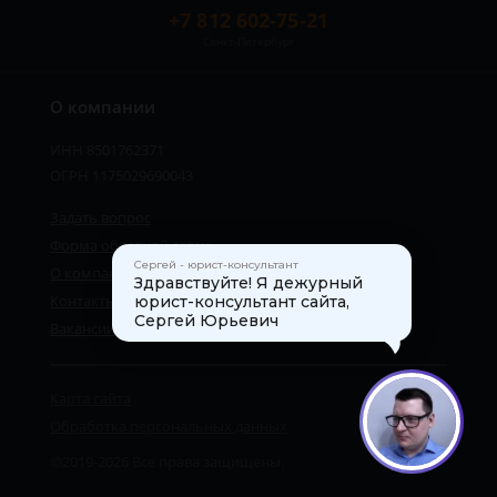
+7 812 602-75-21
Санкт-Петербург
О компании
ИНН 8501762371
ОГРН 1175029690043
Задать вопрос
Форма обратной связи
Сергей - юрист-консультант
О компании
Здравствуйте! Я дежурный
Контакты
юрист-консультант сайта,
Сергей Юрьевич
Вакансии
Карта сайта
1
Обработка персональных данных
©2019-2026 Все права защищены.