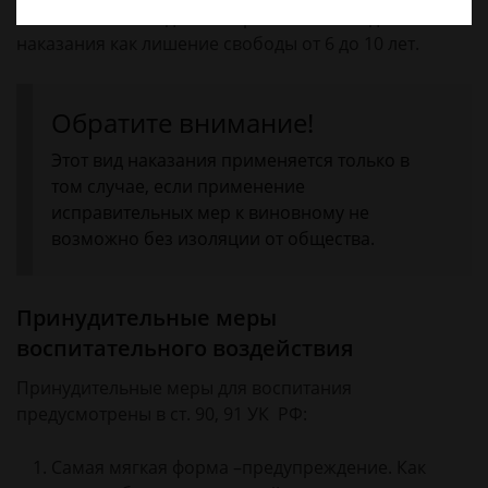
особо тяжких злодеяний применяется вид
наказания как лишение свободы от 6 до 10 лет.
Обратите внимание!
Этот вид наказания применяется только в
том случае, если применение
исправительных мер к виновному не
возможно без изоляции от общества.
Принудительные меры
воспитательного воздействия
Принудительные меры для воспитания
предусмотрены в ст. 90, 91 УК РФ:
Самая мягкая форма –предупреждение. Как