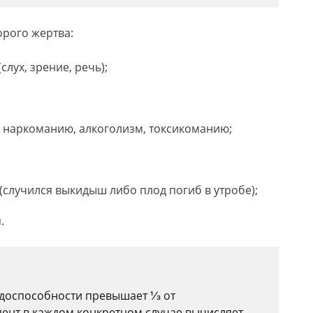
орого жертва:
слух, зрение, речь);
 наркоманию, алкоголизм, токсикоманию;
случился выкидыш либо плод погиб в утробе);
.
удоспособности превышает ⅓ от
ент в каждом конкретном случае вычисляет