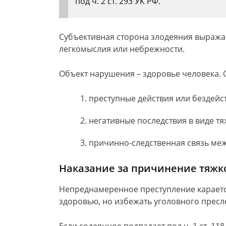
под ч. 2 ст. 293 УК РФ.
Субъективная сторона злодеяния выража
легкомыслия или небрежности.
Объект нарушения – здоровье человека. О
преступные действия или бездейс
негативные последствия в виде т
причинно-следственная связь ме
Наказание за причинение тяжко
Непреднамеренное преступление караетс
здоровью, но избежать уголовного пресле