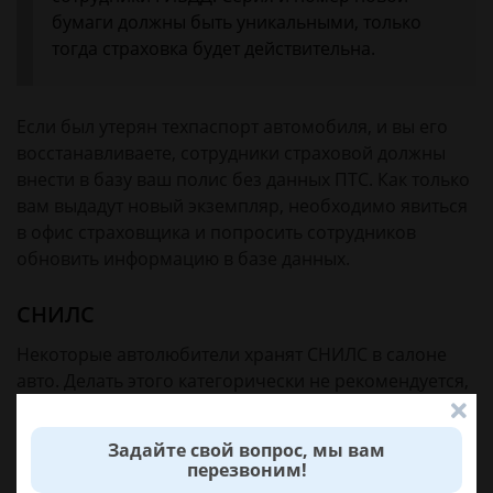
бумаги должны быть уникальными, только
тогда страховка будет действительна.
Если был утерян техпаспорт автомобиля, и вы его
восстанавливаете, сотрудники страховой должны
внести в базу ваш полис без данных ПТС. Как только
вам выдадут новый экземпляр, необходимо явиться
в офис страховщика и попросить сотрудников
обновить информацию в базе данных.
СНИЛС
Некоторые автолюбители хранят СНИЛС в салоне
авто. Делать этого категорически не рекомендуется,
он должен лежать дома. Однако если вы потеряли
свидетельство, его также можно восстановить.
Задайте свой вопрос, мы вам
перезвоним!
Дубликат СНИЛС может быть оформлен двумя