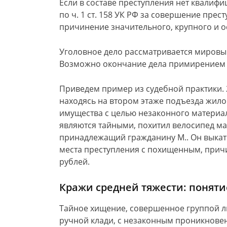
Если в составе преступления нет квалиф
по ч. 1 ст. 158 УК РФ за совершение прес
причинение значительного, крупного и 
Уголовное дело рассматривается мировы
Возможно окончание дела примирением 
Приведем пример из судебной практики. 28
находясь на втором этаже подъезда жило
имущества с целью незаконного материал
являются тайными, похитил велосипед мар
принадлежащий гражданину М.. Он выкати
места преступления с похищенным, прич
рублей.
Кражи средней тяжести: поняти
Тайное хищение, совершенное группой л
ручной клади, с незаконным проникнове