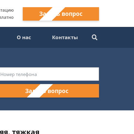
ьтацию
Задать вопрос
платно
О нас
Контакты
Задать вопрос
яя, тяжкая