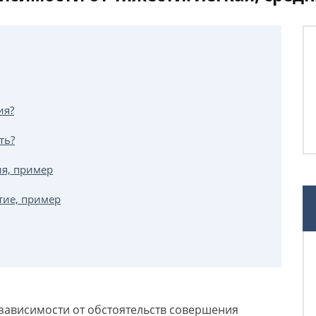
ия?
ть?
ия, пример
тие, пример
 зависимости от обстоятельств совершения