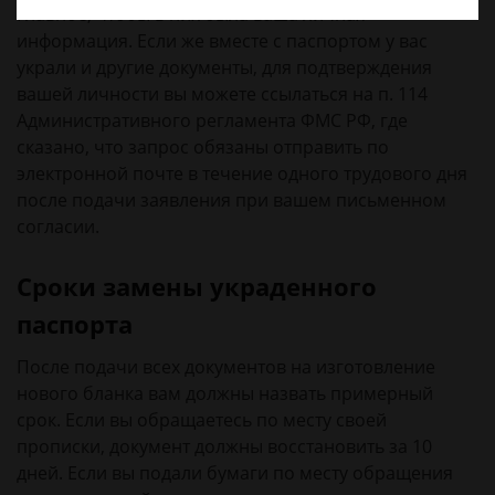
Главное, чтобы в них была ваша личная
информация. Если же вместе с паспортом у вас
украли и другие документы, для подтверждения
вашей личности вы можете ссылаться на п. 114
Административного регламента ФМС РФ, где
сказано, что запрос обязаны отправить по
электронной почте в течение одного трудового дня
после подачи заявления при вашем письменном
согласии.
Сроки замены украденного
паспорта
После подачи всех документов на изготовление
нового бланка вам должны назвать примерный
срок. Если вы обращаетесь по месту своей
прописки, документ должны восстановить за 10
дней. Если вы подали бумаги по месту обращения