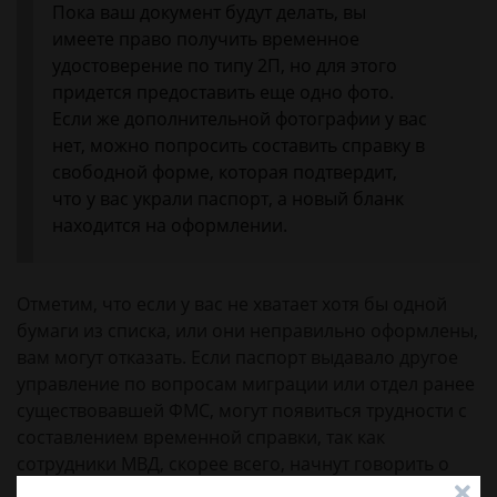
Пока ваш документ будут делать, вы
имеете право получить временное
удостоверение по типу 2П, но для этого
придется предоставить еще одно фото.
Если же дополнительной фотографии у вас
нет, можно попросить составить справку в
свободной форме, которая подтвердит,
что у вас украли паспорт, а новый бланк
находится на оформлении.
Отметим, что если у вас не хватает хотя бы одной
бумаги из списка, или они неправильно оформлены,
вам могут отказать. Если паспорт выдавало другое
управление по вопросам миграции или отдел ранее
существовавшей ФМС, могут появиться трудности с
составлением временной справки, так как
сотрудники МВД, скорее всего, начнут говорить о
необходимости дополнительной проверки вашей