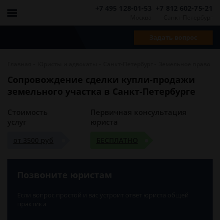
+7 495 128-01-53
+7 812 602-75-21
Москва
Санкт-Петербург
Задать вопрос
-
-
-
Главная
Юристы и адвокаты
Санкт-Петербург
Земельное право
Сопровождение сделки купли-продажи
земельного участка в Санкт-Петербурге
Стоимость
Первичная консультация
услуг
юриста
от 3500 руб
БЕСПЛАТНО
Позвоните юристам
Если вопрос простой и вас устроит ответ юриста общей
практики