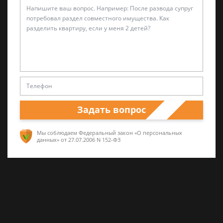
Валерий Виноградов
Старший юрист
Опыт работы частной практики почти 12 лет.
Задать вопрос
Большой стаж службы в следственных
органах.
Мы соблюдаем Федеральный закон «О персональных
данных»
от 27.07.2006 N 152-ФЗ