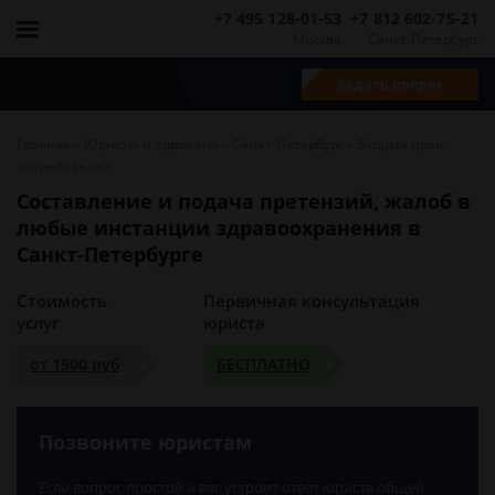
+7 495 128-01-53
+7 812 602-75-21
Москва
Санкт-Петербург
Задать вопрос
-
-
-
Главная
Юристы и адвокаты
Санкт-Петербург
Защита прав
потребителей
Составление и подача претензий, жалоб в
любые инстанции здравоохранения в
Санкт-Петербурге
Стоимость
Первичная консультация
услуг
юриста
от 1500 руб
БЕСПЛАТНО
Позвоните юристам
Если вопрос простой и вас устроит ответ юриста общей