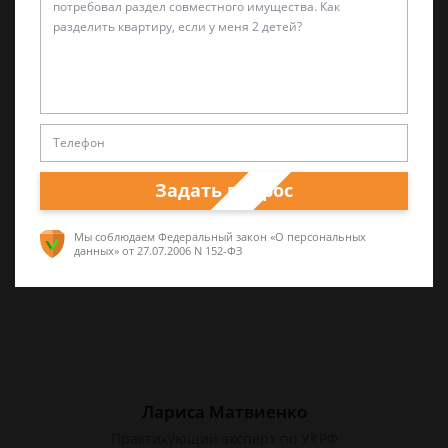
Александр Захаров
Специалист по уголовным делам
5 лет опыта частной юридической практики,
а также работал в прокуратуре и
Задать вопрос
следственных органах
Мы соблюдаем Федеральный закон «О персональных
данных»
от 27.07.2006 N 152-ФЗ
Лариса Матвиенко
Практикующий эксперт по УКРФ