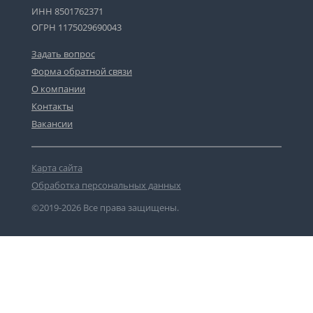
ИНН 8501762371
ОГРН 1175029690043
Задать вопрос
Форма обратной связи
О компании
Контакты
Вакансии
Карта сайта
Обработка персональных данных
©2019-2026 Все права защищены.
Сергей Юрьевич
юрист-консультант
1