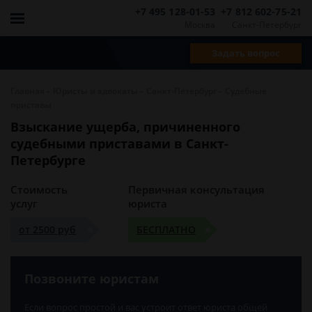
+7 495 128-01-53
+7 812 602-75-21
Москва
Санкт-Петербург
Задать вопрос
-
-
-
Главная
Юристы и адвокаты
Санкт-Петербург
Судебные
приставы
Взыскание ущерба, причиненного
судебными приставами в Санкт-
Петербурге
Стоимость
Первичная консультация
услуг
юриста
от 2500 руб
БЕСПЛАТНО
Позвоните юристам
Если вопрос простой и вас устроит ответ юриста общей