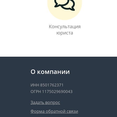
Консультация
юриста
О компании
ИНН 8501762371
ОГРН 1175029690043
Задать вопрос
Форма обратной связи