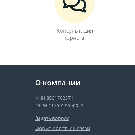
Консультация
юриста
О компании
ИНН 8501762371
ОГРН 1175029690043
Задать вопрос
Форма обратной связи