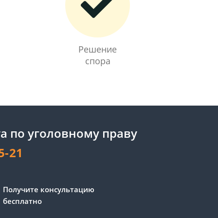
Решение
спора
а по уголовному праву
5-21
Сергей - юрист-консультант
Получите консультацию
Здравствуйте! Я дежурный
бесплатно
юрист-консультант сайта,
Сергей Юрьевич