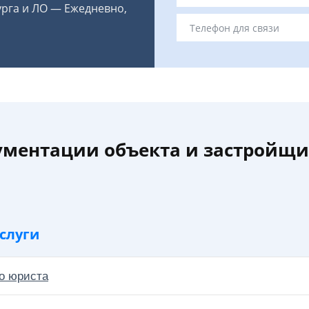
урга и ЛО — Ежедневно,
ументации объекта и застройщик
слуги
о юриста