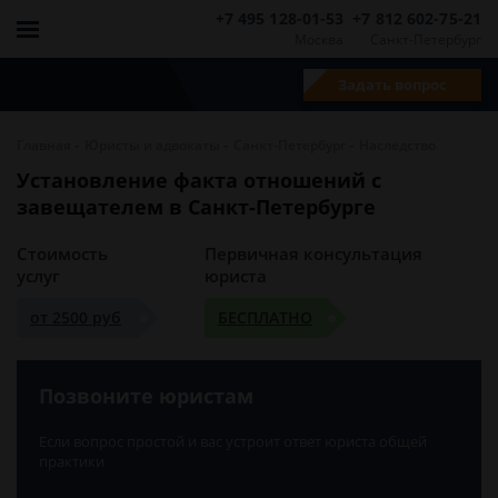
+7 495 128-01-53
+7 812 602-75-21
Москва
Санкт-Петербург
Задать вопрос
-
-
-
Главная
Юристы и адвокаты
Санкт-Петербург
Наследство
Установление факта отношений с
завещателем в Санкт-Петербурге
Стоимость
Первичная консультация
услуг
юриста
от 2500 руб
БЕСПЛАТНО
Позвоните юристам
Если вопрос простой и вас устроит ответ юриста общей
практики