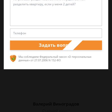
Лариса Матвиенко
Практикующий эксперт по УКРФ
Уголовные дела (суд, следствие) любой
сложности. Четкое правдивое изложение
перспектив спора и грамотная работа по
Задать вопрос
сбору доказательств. Работа на результат.
Мы соблюдаем Федеральный закон «О персональных
данных»
от 27.07.2006 N 152-ФЗ
Валерий Виноградов
Старший юрист