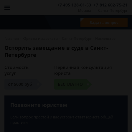
+7 495 128-01-53
+7 812 602-75-21
Москва
Санкт-Петербург
Задать вопрос
-
-
-
Главная
Юристы и адвокаты
Санкт-Петербург
Наследство
Оспорить завещание в суде в Санкт-
Петербурге
Стоимость
Первичная консультация
услуг
юриста
от 5000 руб
БЕСПЛАТНО
Позвоните юристам
Если вопрос простой и вас устроит ответ юриста общей
практики