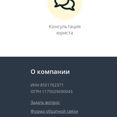
Консультация
юриста
О компании
ИНН 8501762371
ОГРН 1175029690043
Задать вопрос
Форма обратной связи