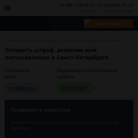
+7 495 128-01-53
+7 812 602-75-21
Москва
Санкт-Петербург
Задать вопрос
-
-
-
Главная
Юристы и адвокаты
Санкт-Петербург
Автоправо
Оспорить штраф, решение или
постановление в Санкт-Петербурге
Стоимость
Первичная консультация
услуг
юриста
от 5000 руб
БЕСПЛАТНО
Позвоните юристам
Если вопрос простой и вас устроит ответ юриста общей
практики