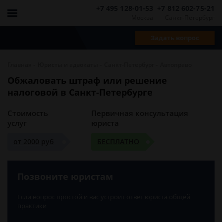
+7 495 128-01-53
+7 812 602-75-21
Москва
Санкт-Петербург
Задать вопрос
-
-
-
Главная
Юристы и адвокаты
Санкт-Петербург
Автоправо
Обжаловать штраф или решение
налоговой в Санкт-Петербурге
Стоимость
Первичная консультация
услуг
юриста
от 2000 руб
БЕСПЛАТНО
Позвоните юристам
Если вопрос простой и вас устроит ответ юриста общей
практики