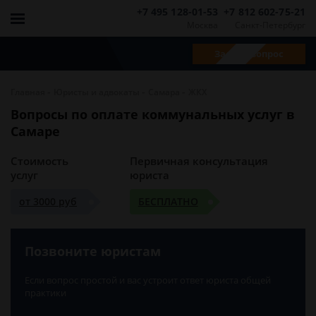
+7 495 128-01-53
+7 812 602-75-21
Москва
Санкт-Петербург
Задать вопрос
-
-
-
Главная
Юристы и адвокаты
Самара
ЖКХ
Вопросы по оплате коммунальных услуг в
Самаре
Стоимость
Первичная консультация
услуг
юриста
от 3000 руб
БЕСПЛАТНО
Позвоните юристам
Если вопрос простой и вас устроит ответ юриста общей
практики