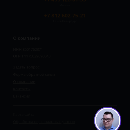
Москва
+7 812 602-75-21
Санкт-Петербург
О компании
ИНН 8501762371
ОГРН 1175029690043
Задать вопрос
Форма обратной связи
О компании
Контакты
Вакансии
Карта сайта
Обработка персональных данных