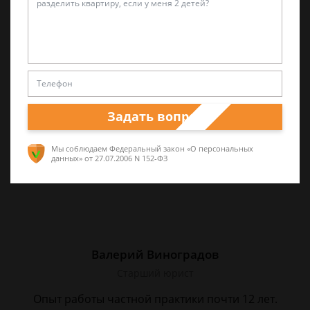
Александр Захаров
Специалист по уголовным делам
5 лет опыта частной юридической практики,
а также работал в прокуратуре и
следственных органах
Задать вопрос
Мы соблюдаем Федеральный закон «О персональных
данных»
от 27.07.2006 N 152-ФЗ
Валерий Виноградов
Старший юрист
Опыт работы частной практики почти 12 лет.